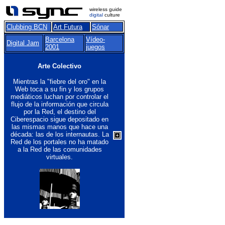
wireless guide
digital
culture
Clubbing BCN
Art Futura
Sónar
Barcelona
Vídeo-
Digital Jam
2001
juegos
Arte Colectivo
Mientras la "fiebre del oro" en la
Web toca a su fin y los grupos
mediáticos luchan por controlar el
flujo de la información que circula
por la Red, el destino del
Ciberespacio sigue depositado en
las mismas manos que hace una
década: las de los internautas. La
Red de los portales no ha matado
a la Red de las comunidades
virtuales.